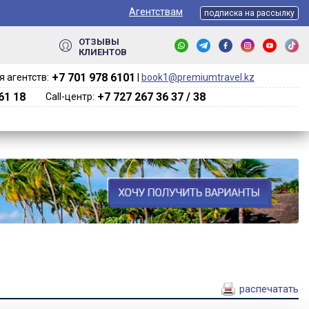
Агентствам
подписка на рассылку
ОТЗЫВЫ
КЛИЕНТОВ
+7 701 978 6101‬
 агентств:
|
book1@premiumtravel.kz
61 18
+7 727 267 36 37 / 38
Call-центр:
распечатать