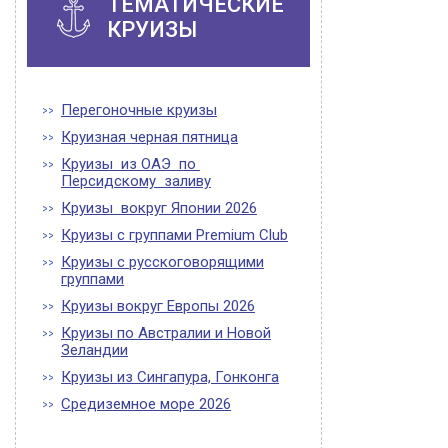
ТЕМАТИЧЕСКИЕ
КРУИЗЫ
Перегоночные круизы
Круизная черная пятница
Круизы из ОАЭ по
Персидскому заливу
Круизы вокруг Японии 2026
Круизы с группами Premium Club
Круизы с русскоговорящими
группами
Круизы вокруг Европы 2026
Круизы по Австралии и Новой
Зеландии
Круизы из Сингапура, Гонконга
Средиземное море 2026