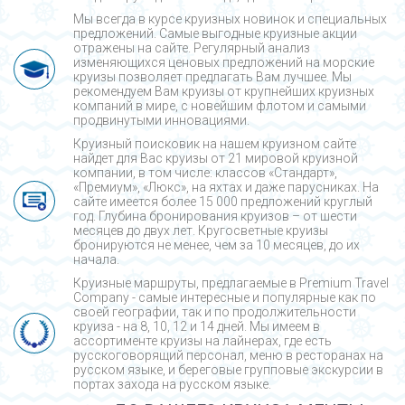
Мы всегда в курсе круизных новинок и специальных
предложений. Самые выгодные круизные акции
отражены на сайте. Регулярный анализ
изменяющихся ценовых предложений на морские
круизы позволяет предлагать Вам лучшее. Мы
рекомендуем Вам круизы от крупнейших круизных
компаний в мире, с новейшим флотом и самыми
продвинутыми инновациями.
Круизный поисковик на нашем круизном сайте
найдет для Вас круизы от 21 мировой круизной
компании, в том числе: классов «Стандарт»,
«Премиум», «Люкс», на яхтах и даже парусниках. На
сайте имеется более 15 000 предложений круглый
год. Глубина бронирования круизов – от шести
месяцев до двух лет. Кругосветные круизы
бронируются не менее, чем за 10 месяцев, до их
начала.
Круизные маршруты, предлагаемые в Premium Travel
Company - cамые интересные и популярные как по
своей географии, так и по продолжительности
круиза - на 8, 10, 12 и 14 дней. Мы имеем в
ассортименте круизы на лайнерах, где есть
русскоговорящий персонал, меню в ресторанах на
русском языке, и береговые групповые экскурсии в
портах захода на русском языке.