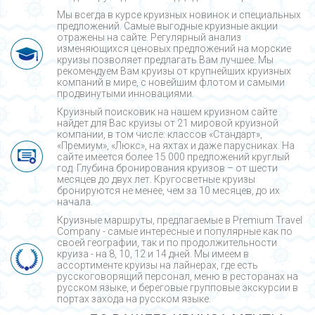
Мы всегда в курсе круизных новинок и специальных
предложений. Самые выгодные круизные акции
отражены на сайте. Регулярный анализ
изменяющихся ценовых предложений на морские
круизы позволяет предлагать Вам лучшее. Мы
рекомендуем Вам круизы от крупнейших круизных
компаний в мире, с новейшим флотом и самыми
продвинутыми инновациями.
Круизный поисковик на нашем круизном сайте
найдет для Вас круизы от 21 мировой круизной
компании, в том числе: классов «Стандарт»,
«Премиум», «Люкс», на яхтах и даже парусниках. На
сайте имеется более 15 000 предложений круглый
год. Глубина бронирования круизов – от шести
месяцев до двух лет. Кругосветные круизы
бронируются не менее, чем за 10 месяцев, до их
начала.
Круизные маршруты, предлагаемые в Premium Travel
Company - cамые интересные и популярные как по
своей географии, так и по продолжительности
круиза - на 8, 10, 12 и 14 дней. Мы имеем в
ассортименте круизы на лайнерах, где есть
русскоговорящий персонал, меню в ресторанах на
русском языке, и береговые групповые экскурсии в
портах захода на русском языке.