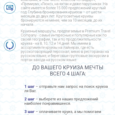
«Премиум», «Люкс», на яхтах и даже парусниках. На
сайте имеется более 15 000 предложений круглый
год. Глубина бронирования круизов – от шести
месяцев до двух лет. Кругосветные круизы
бронируются не менее, чем за 10 месяцев, до их
начала.
Круизные маршруты, предлагаемые в Premium Travel
Company - cамые интересные и популярные как по
своей географии, так и по продолжительности
круиза - на 8, 10, 12 и 14 дней. Мы имеем в
ассортименте круизы на лайнерах, где есть
русскоговорящий персонал, меню в ресторанах на
русском языке, и береговые групповые экскурсии в
портах захода на русском языке.
ДО ВАШЕГО КРУИЗА МЕЧТЫ
ВСЕГО 4 ШАГА:
1 шаг
– отправьте нам запрос на поиск круиза
ля Вас.
2 шаг
– выберете из наших предложений
наиболее понравившееся.
3 шаг
– оплачиваете круиз, а мы помогаем