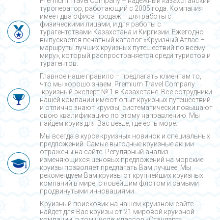
Premium Travel Company – надежный казахстанский
туроператор, работающий с 2005 года. Компания
имеет два офиса продаж – для работы с
физическими лицами, и для работы с
турагентствами Казахстана и Киргизии. Ежегодно
выпускается печатный каталог «Круизный Атлас –
маршруты лучших круизных путешествий по всему
миру», который распространяется среди туристов и
турагентов.
Главное наше правило – предлагать клиентам то,
что мы хорошо знаем. Premium Travel Company
-круизный эксперт № 1 в Казахстане. Все сотрудники
нашей компании имеют опыт круизных путешествий
и отлично знают круизы, систематически повышают
свою квалификацию по этому направлению. Мы
найдем круиз для Вас везде, где есть море.
Мы всегда в курсе круизных новинок и специальных
предложений. Самые выгодные круизные акции
отражены на сайте. Регулярный анализ
изменяющихся ценовых предложений на морские
круизы позволяет предлагать Вам лучшее. Мы
рекомендуем Вам круизы от крупнейших круизных
компаний в мире, с новейшим флотом и самыми
продвинутыми инновациями.
Круизный поисковик на нашем круизном сайте
найдет для Вас круизы от 21 мировой круизной
компании, в том числе: классов «Стандарт»,