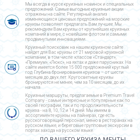
Мы всегда в курсе круизных новинок и специальных
предложений. Самые выгодные круизные акции
отражены на сайте. Регулярный анализ
изменяющихся ценовых предложений на морские
круизы позволяет предлагать Вам лучшее. Мы
рекомендуем Вам круизы от крупнейших круизных
компаний в мире, с новейшим флотом и самыми
продвинутыми инновациями.
Круизный поисковик на нашем круизном сайте
найдет для Вас круизы от 21 мировой круизной
компании, в том числе: классов «Стандарт»,
«Премиум», «Люкс», на яхтах и даже парусниках. На
сайте имеется более 15 000 предложений круглый
год. Глубина бронирования круизов – от шести
месяцев до двух лет. Кругосветные круизы
бронируются не менее, чем за 10 месяцев, до их
начала.
Круизные маршруты, предлагаемые в Premium Travel
Company - cамые интересные и популярные как по
своей географии, так и по продолжительности
круиза - на 8, 10, 12 и 14 дней. Мы имеем в
ассортименте круизы на лайнерах, где есть
русскоговорящий персонал, меню в ресторанах на
русском языке, и береговые групповые экскурсии в
портах захода на русском языке.
ДО ВАШЕГО КРУИЗА МЕЧТЫ