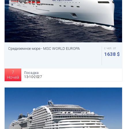
Средиземное море - MSC WORLD EUROPA
с чел. от
1638 $
7
Посадка:
13-10-2027
Ночей