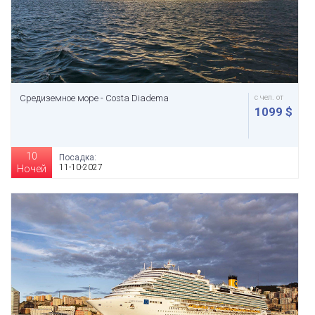
Средиземное море - Costa Diadema
с чел. от
1099 $
10
Посадка:
11-10-2027
Ночей