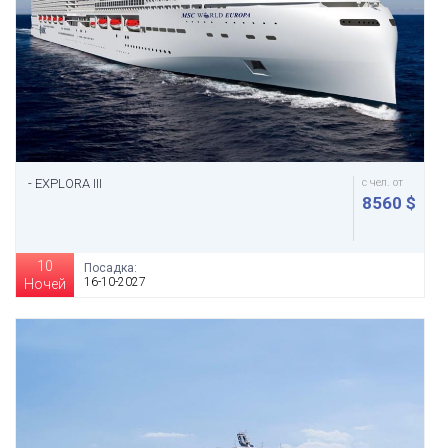
- EXPLORA III
с чел. от
8560 $
10
Посадка:
16-10-2027
Ночей