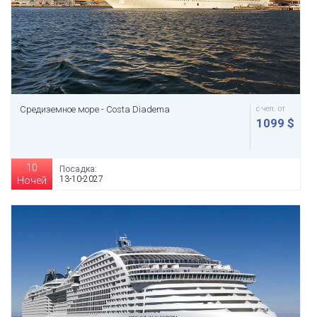
Средиземное море - Costa Diadema
с чел. от
1099 $
10
Посадка:
13-10-2027
Ночей