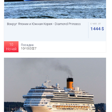
Вокруг Японии и Южная Корея - Diamond Princess
с чел. от
1444 $
10
Посадка:
10-10-2027
Ночей