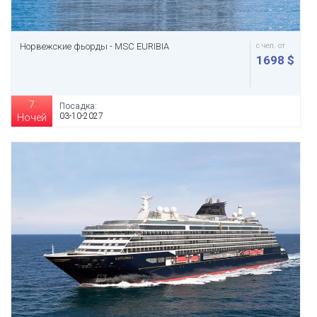
Норвежские фьорды - MSC EURIBIA
с чел. от
1698 $
7
Посадка:
03-10-2027
Ночей