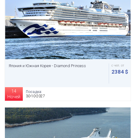
Япония и Южная Корея - Diamond Princess
с чел. от
2384 $
14
Посадка:
30-10-2027
Ночей