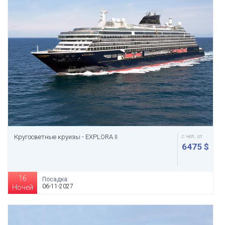
Кругосветные круизы - EXPLORA II
с чел. от
6475 $
16
Посадка:
06-11-2027
Ночей