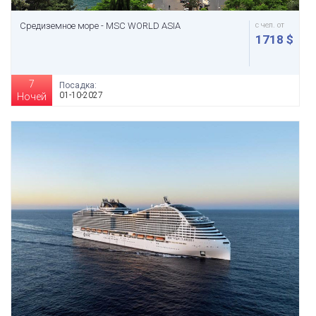
Средиземное море - MSC WORLD ASIA
с чел. от
1718 $
7
Посадка:
01-10-2027
Ночей